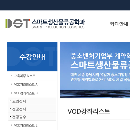
학과안내
교양선택
전공선택
전공필수